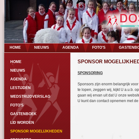
HOME
NIEUWS
AGENDA
FOTO'S
GASTENB
SPONSOR MOGELIJKHE
HOME
NIEUWS
SPONSORING
AGENDA
Sponsors zijn enorm belangrijk voor
LESTIJDEN
te lopen, zeggen wij, kijkt U a.u.b.
gaan wij ervan uit dat U onze websit
WEDSTRIJDVERSLAG
U kunt dan contact opnemen met de v
FOTO'S
GASTENBOEK
LID WORDEN
SPONSOR MOGELIJKHEDEN