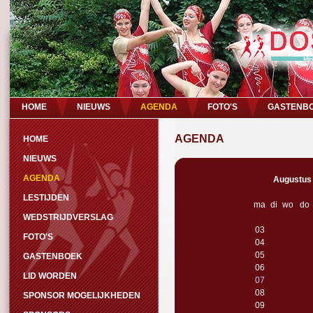
HOME
NIEUWS
AGENDA
FOTO'S
GASTENB
AGENDA
HOME
NIEUWS
AGENDA
Augustus
LESTIJDEN
ma
di
wo
do
WEDSTRIJDVERSLAG
03
FOTO'S
04
05
GASTENBOEK
06
LID WORDEN
07
08
SPONSOR MOGELIJKHEDEN
09