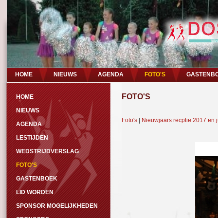
HOME
NIEUWS
AGENDA
FOTO'S
GASTENB
FOTO'S
HOME
NIEUWS
Foto's
|
Nieuwjaars recptie 2017 en j
AGENDA
LESTIJDEN
WEDSTRIJDVERSLAG
FOTO'S
GASTENBOEK
LID WORDEN
SPONSOR MOGELIJKHEDEN