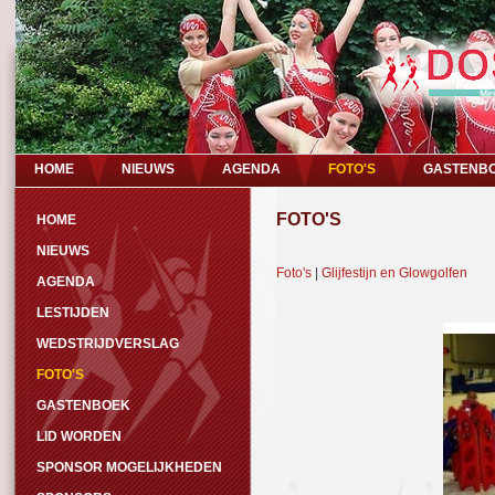
HOME
NIEUWS
AGENDA
FOTO'S
GASTENB
FOTO'S
HOME
NIEUWS
Foto's
|
Glijfestijn en Glowgolfen
AGENDA
LESTIJDEN
WEDSTRIJDVERSLAG
FOTO'S
GASTENBOEK
LID WORDEN
SPONSOR MOGELIJKHEDEN