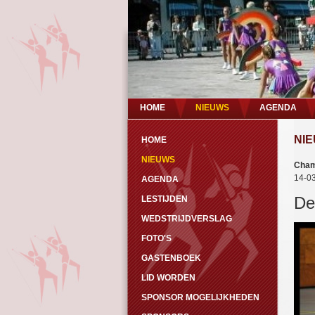
HOME
NIEUWS
AGENDA
NI
HOME
NIEUWS
Cham
14-0
AGENDA
De
LESTIJDEN
WEDSTRIJDVERSLAG
FOTO'S
GASTENBOEK
LID WORDEN
SPONSOR MOGELIJKHEDEN