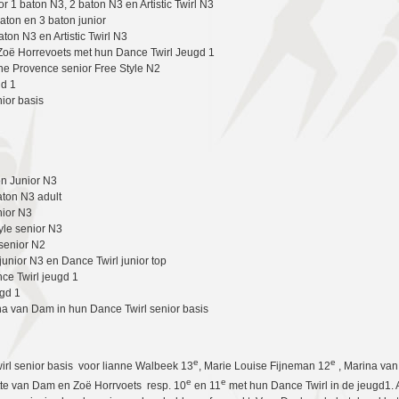
 1 baton N3, 2 baton N3 en Artistic Twirl N3
ton en 3 baton junior
aton N3 en Artistic Twirl N3
oë Horrevoets met hun Dance Twirl Jeugd 1
ne Provence senior Free Style N2
gd 1
ior basis
n Junior N3
aton N3 adult
nior N3
le senior N3
senior N2
 junior N3 en Dance Twirl junior top
e Twirl jeugd 1
ugd 1
a van Dam in hun Dance Twirl senior basis
e
e
rl senior basis voor lianne Walbeek 13
, Marie Louise Fijneman 12
, Marina va
e
e
otte van Dam en Zoë Horrvoets resp. 10
en 11
met hun Dance Twirl in de jeugd1. 