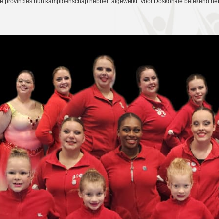
 alle provincies hun kampioenschap hebben afgewerkt. Voor Doskonale betekend he