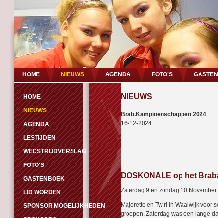
HOME
NIEUWS
AGENDA
FOTO'S
GASTE
NIEUWS
HOME
NIEUWS
Brab.Kampioenschappen 2024
16-12-2024
AGENDA
LESTIJDEN
WEDSTRIJDVERSLAG
FOTO'S
DOSKONALE op het Braba
GASTENBOEK
Zaterdag 9 en zondag 10 November
LID WORDEN
Majorette en Twirl in Waalwijk voor 
SPONSOR MOGELIJKHEDEN
groepen. Zaterdag was een lange da