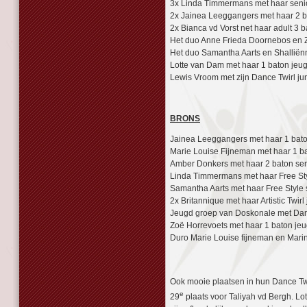
3x Linda Timmermans met haar senior
2x Jainea Leeggangers met haar 2 ba
2x Bianca vd Vorst net haar adult 3 b
Het duo Anne Frieda Doornebos en Z
Het duo Samantha Aarts en Shalliën
Lotte van Dam met haar 1 baton jeu
Lewis Vroom met zijn Dance Twirl jun
BRONS
Jainea Leeggangers met haar 1 bato
Marie Louise Fijneman met haar 1 b
Amber Donkers met haar 2 baton se
Linda Timmermans met haar Free Sty
Samantha Aarts met haar Free Style 
2x Britannique met haar Artistic Twirl
Jeugd groep van Doskonale met Danc
Zoë Horrevoets met haar 1 baton je
Duro Marie Louise fijneman en Marin
Ook mooie plaatsen in hun Dance Twi
e
29
plaats voor Taliyah vd Bergh. L