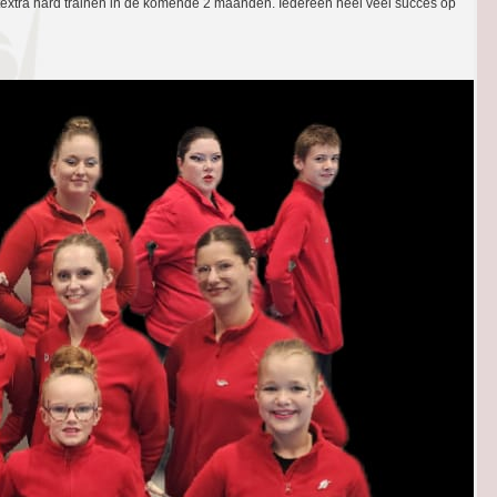
textra hard trainen in de komende 2 maanden. Iedereen heel veel succes op