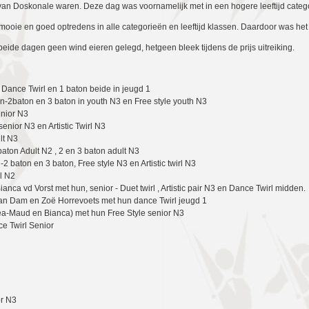
van Doskonale waren. Deze dag was voornamelijk met in een hogere leeftijd categ
ooie en goed optredens in alle categorieën en leeftijd klassen. Daardoor was het 
eide dagen geen wind eieren gelegd, hetgeen bleek tijdens de prijs uitreiking.
Dance Twirl en 1 baton beide in jeugd 1
n-2baton en 3 baton in youth N3 en Free style youth N3
unior N3
nior N3 en Artistic Twirl N3
lt N3
aton Adult N2 , 2 en 3 baton adult N3
2 baton en 3 baton, Free style N3 en Artistic twirl N3
rl N2
ca vd Vorst met hun, senior - Duet twirl , Artistic pair N3 en Dance Twirl midden.
van Dam en Zoë Horrevoets met hun dance Twirl jeugd 1
a-Maud en Bianca) met hun Free Style senior N3
e Twirl Senior
or N3