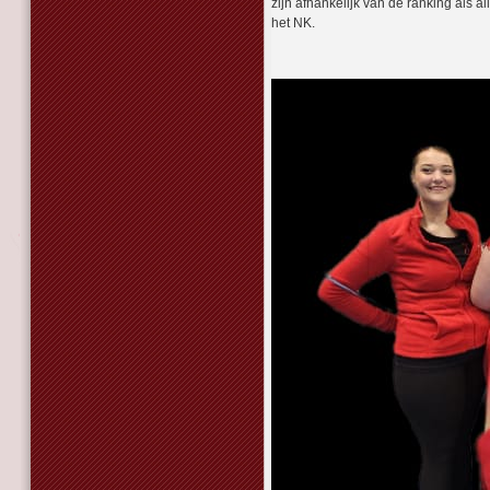
zijn afhankelijk van de ranking als
het NK.