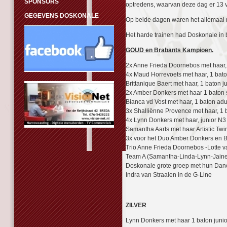
SPONSORS
optredens, waarvan deze dag er 13 
GEGEVENS DOSKONALE
Op beide dagen waren het allemaal m
Het harde trainen had Doskonale in b
GOUD en Brabants Kampioen.
2x Anne Frieda Doornebos met haar, 
4x Maud Horrevoets met haar, 1 bato
Brittanique Baert met haar, 1 baton j
2x Amber Donkers met haar 1 baton se
Bianca vd Vost met haar, 1 baton adu
3x Shalliënne Provence met haar, 1 b
4x Lynn Donkers met haar, junior N3 -
Samantha Aarts met haar Artistic Twi
3x voor het Duo Amber Donkers en Bian
Trio Anne Frieda Doornebos -Lotte 
Team A (Samantha-Linda-Lynn-Jaine
Doskonale grote groep met hun Danc
Indra van Straalen in de G-Line
ZILVER
Lynn Donkers met haar 1 baton juni