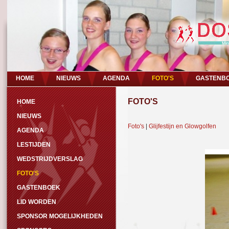
HOME
NIEUWS
AGENDA
FOTO'S
GASTENB
FOTO'S
HOME
NIEUWS
Foto's
|
Glijfestijn en Glowgolfen
AGENDA
LESTIJDEN
WEDSTRIJDVERSLAG
FOTO'S
GASTENBOEK
LID WORDEN
SPONSOR MOGELIJKHEDEN